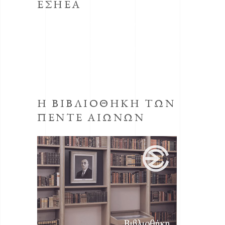
ΕΣΗΕΑ
Το κοινωφελές Ίδρυμα με την επωνυμία
Μορφωτικό Ίδρυμα συστήθηκε από την
ΕΣΗΕΑ με την απόφαση του Δ.Σ. της ΕΣΗΕΑ
της 30ης Οκτωβρίου 1998, προεδρεύοντος
του Αριστείδη Μανωλάκου.
Η ΒΙΒΛΙΟΘΗΚΗ ΤΩΝ
ΠΕΝΤΕ ΑΙΩΝΩΝ