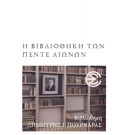
Μορφωτικό Ίδρυμα συστήθηκε από την
ΕΣΗΕΑ με την απόφαση του Δ.Σ. της ΕΣΗΕΑ
της 30ης Οκτωβρίου 1998, προεδρεύοντος
του Αριστείδη Μανωλάκου.
Η ΒΙΒΛΙΟΘΗΚΗ ΤΩΝ
ΠΕΝΤΕ ΑΙΩΝΩΝ