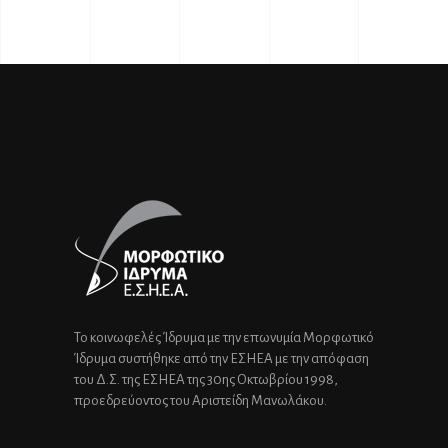
Το κοινωφελές Ίδρυμα με την επωνυμία Μορφωτικό
Ίδρυμα συστήθηκε από την ΕΣΗΕΑ με την απόφαση
του Δ.Σ. της ΕΣΗΕΑ της 30ης Οκτωβρίου 1998,
προεδρεύοντος του Αριστείδη Μανωλάκου.