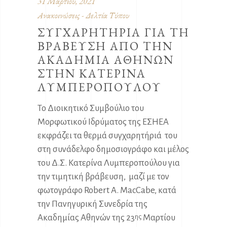
31 Μαρτίου, 2021
Ανακοινώσεις - Δελτία Τύπου
ΣΥΓΧΑΡΗΤΗΡΙΑ ΓΙΑ ΤΗ
ΒΡΑΒΕΥΣΗ ΑΠΟ ΤΗΝ
ΑΚΑΔΗΜΙΑ ΑΘΗΝΩΝ
ΣΤΗΝ ΚΑΤΕΡΙΝΑ
ΛΥΜΠΕΡΟΠΟΥΛΟΥ
Το Διοικητικό Συμβούλιο του
Μορφωτικού Ιδρύματος της ΕΣΗΕΑ
εκφράζει τα θερμά συγχαρητήριά του
στη συνάδελφο δημοσιογράφο και μέλος
του Δ.Σ. Κατερίνα Λυμπεροπούλου για
την τιμητική βράβευση, μαζί με τον
φωτογράφο Robert A. MacCabe, κατά
την Πανηγυρική Συνεδρία της
Ακαδημίας Αθηνών της 23
Μαρτίου
ης