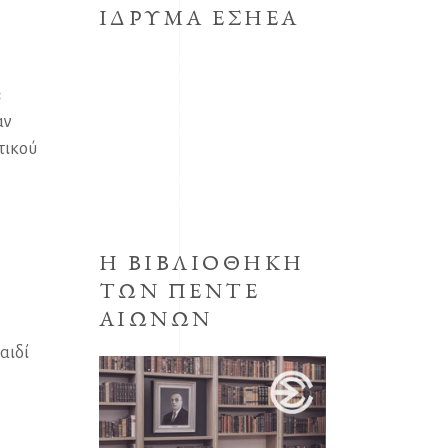
ΙΔΡΥΜΑ ΕΣΗΕΑ
Το κοινωφελές Ίδρυμα με την
επωνυμία Μορφωτικό Ίδρυμα
:
συστήθηκε από την ΕΣΗΕΑ με την
αν
απόφαση του Δ.Σ. της ΕΣΗΕΑ της
τικού
30ης Οκτωβρίου 1998,
προεδρεύοντος του Αριστείδη
Μανωλάκου.
Η ΒΙΒΛΙΟΘΗΚΗ
ΤΩΝ ΠΕΝΤΕ
ΑΙΩΝΩΝ
αιδί