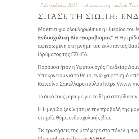
7 Δεκεμβρίου, 2023
Ανακοινώσεις - Δελτία Τύπο
ΣΠΑΣΕ ΤΗ ΣΙΩΠΗ: ΕΝΔ
Με επιτυχία ολοκληρώθηκε η Ημερίδα του 
Ενδοσχολική Βία-Εκφοβισμός”.
Η Ημερίδα
αφιερωμένη στη μνήμη του εκλιπόντος Βασί
Ιδρύματος της ΕΣΗΕΑ.
Παρούσα ήταν η Υφυπουργός Παιδείας Δόμν
Υπουργείου για το θέμα, ενώ χαιρετισμό απ
Κατερίνα Σακελλαροπούλου
https://www.mor
Το δικό τους μήνυμα για το θέμα απηύθυνα
Η Ημερίδα ξεκίνησε με την προβολή της μαγ
υπήρξε θύμα ενδοσχολικής βίας.
Τις ερωτήσεις της μετέφερε στο πάνελ η συ
Channel και μέλος της ΕΣΗΕΑ.