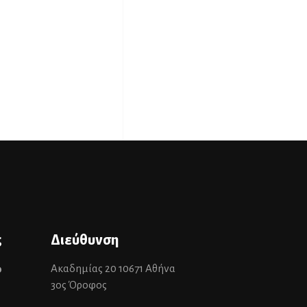
ς
Διεύθυνση
Ακαδημίας 20 10671 Αθήνα
0
3ος Όροφος