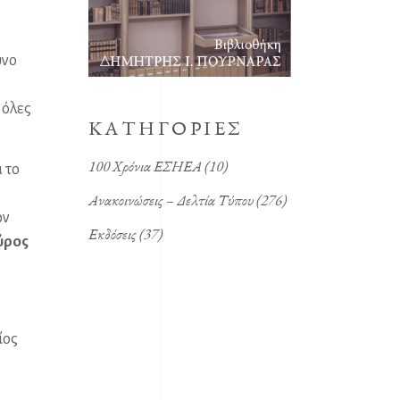
υνο
 όλες
KΑΤΗΓΟΡΙΕΣ
100 Χρόνια ΕΣΗΕΑ
(10)
 το
Ανακοινώσεις – Δελτία Τύπου
(276)
ων
Εκδόσεις
(37)
ύρος
ίος