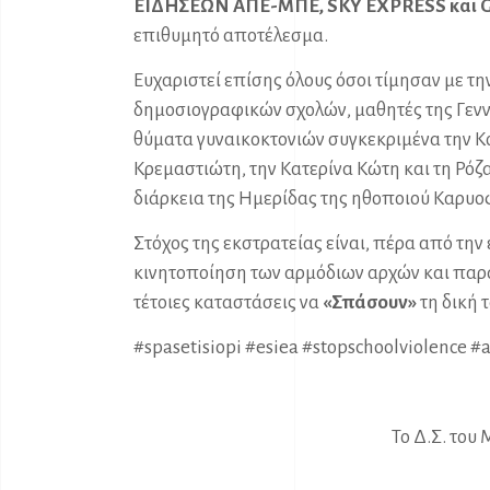
ΕΙΔΗΣΕΩΝ ΑΠΕ-ΜΠΕ, SKY
EXPRESS και 
επιθυμητό αποτέλεσμα.
Ευχαριστεί επίσης όλους όσοι τίμησαν με τ
δημοσιογραφικών σχολών, μαθητές της Γενν
θύματα γυναικοκτονιών συγκεκριμένα την Κο
Κρεμαστιώτη, την Κατερίνα Κώτη και τη Ρόζα
διάρκεια της Ημερίδας της ηθοποιού Καρυ
Στόχος της εκστρατείας είναι, πέρα από τη
κινητοποίηση των αρμόδιων αρχών και παρ
τέτοιες καταστάσεις να
«Σπάσουν»
τη δική τ
#spasetisiopi
#esiea
#stopschoolviolence
#
Το Δ.Σ. του