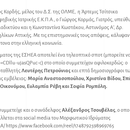
ς Κορδής, μέλος του Δ.Σ. της ΟΛΜΕ, η Άρτεμις Τσίτσικα
ικής Ιατρικής Ε.Κ.Π.Α., ο Γιώργος Κορμάς, Γιατρός, υπεύθ
αδικτύου και η Κωνσταντίνα Κωστάκου, Αστυνόμος Α’, Δρ.
ίκων Αττικής. Με τις επιστημονικές τους απόψεις, κάλυψαν
τονα στην ελληνική κοινωνία.
ατος της ΕΣΗΕΑ αποτελεί ένα τηλεοπτικό σποτ (μπορείτε να
i=CDllu-ujasQPuc-c
)
στο οποίο συμμετείχαν αφιλοκερδώς: ο
ωταθλητής
Λευτέρης Πετρούνιας
και επτά δημοσιογράφοι τ
ς εμβέλειας:
Μαρία Αναστασοπούλου, Χριστίνα Βίδου, Σπ
 Οικονόμου, Ευλαμπία Ρέβη και Σοφία Ρομπόλη.
συμμετείχε και ο συνάδελφος
Αλέξανδρος Τσουβέλας
, ο οπο
λλεται στα social media του Μορφωτικού Ιδρύματος
A/
https://www.facebook.com/reel/1748792598969765