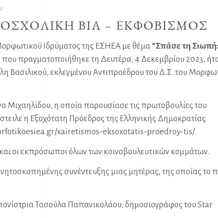
υ
ΟΣΧΟΛΙΚΗ ΒΙΑ – ΕΚΦΟΒΙΣΜΟΣ
Μορφωτικού Ιδρύματος της ΕΣΗΕΑ με θέμα
“Σπάσε τη Σιωπή
 που πραγματοποιήθηκε τη Δευτέρα, 4 Δεκεμβρίου 2023, ήτ
λη Βασιλικού, εκλεγμένου Αντιπροέδρου του Δ.Σ. του Μορφω
α Μιχαηλίδου, η οποία παρουσίασε τις πρωτοβουλίες του
έστειλε η Εξοχότατη Πρόεδρος της Ελληνικής Δημοκρατίας
fotikoesiea.gr/xairetismos-eksoxotatis-proedroy-tis/
.
ν και οι εκπρόσωποι όλων των κοινοβουλευτικών κομμάτων.
νητοσκοπημένης συνέντευξης μιας μητέρας, της οποίας το π
ντονίστρια Τασούλα Παπανικολάου, δημοσιογράφος του Star