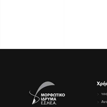
Χρήσ
10
Ανα