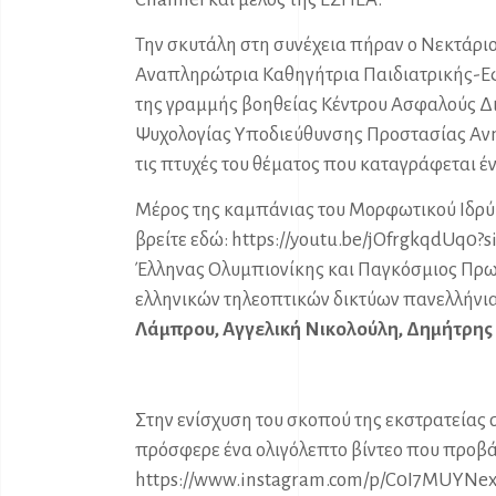
Την σκυτάλη στη συνέχεια πήραν ο Νεκτάριο
Αναπληρώτρια Καθηγήτρια Παιδιατρικής-Εφηβ
της γραμμής βοηθείας Κέντρου Ασφαλούς Δι
Ψυχολογίας Υποδιεύθυνσης Προστασίας Ανηλ
τις πτυχές του θέματος που καταγράφεται έν
Μέρος της καμπάνιας του Μορφωτικού Ιδρύμ
βρείτε εδώ:
https://youtu.be/jOfrgkqdUq0?s
Έλληνας Ολυμπιονίκης και Παγκόσμιος Πρ
ελληνικών τηλεοπτικών δικτύων πανελλήνια
Λάμπρου, Αγγελική Νικολούλη, Δημήτρης
Στην ενίσχυση του σκοπού της εκστρατείας 
πρόσφερε ένα ολιγόλεπτο βίντεο που προβά
https://www.instagram.com/p/C0I7MUYNex