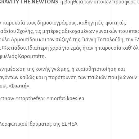
GRAVITY
THE
NEWTONS
η βοήθεια των οποίων πρόσφερε 
ην παρουσία τους δημοσιογράφους, καθηγητές, φοιτητές
αδείου Σχολής, τις μητέρες αδικοχαμένων γυναικών που έπε
ύλα Αρμουτίδου και τον σύζυγό της Γιάννη Τοπαλούδη, την Ε
 Φωτιάδου. Ιδιαίτερη χαρά για εμάς ήταν η παρουσία καθ’ όλ
οφυλλιάς Καραμπέτη.
ν ενημέρωση της κοινής γνώμης, η ευαισθητοποίηση και
αγόντων καθώς και η παρότρυνση των παιδιών που βιώνουν
ους «
Σιωπή
».
actnow
#stopthefear
#morfotikoesiea
 Μορφωτικού Ιδρύματος της ΕΣΗΕΑ