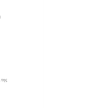
η
 της