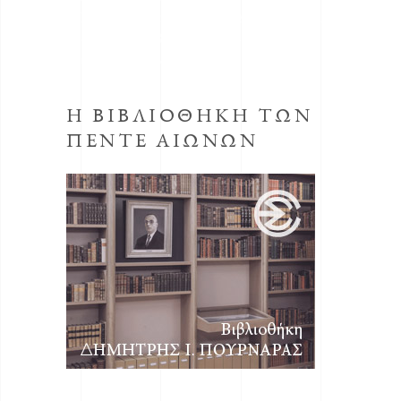
ΕΣΗΕΑ με την απόφαση του Δ.Σ. της ΕΣΗΕΑ
της 30ης Οκτωβρίου 1998, προεδρεύοντος
του Αριστείδη Μανωλάκου.
Η ΒΙΒΛΙΟΘΗΚΗ ΤΩΝ
ΠΕΝΤΕ ΑΙΩΝΩΝ