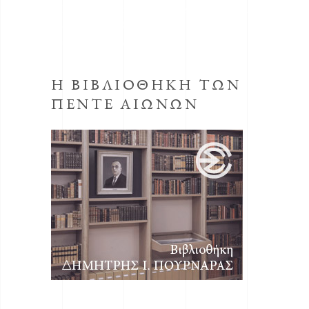
ΕΣΗΕΑ με την απόφαση του Δ.Σ. της ΕΣΗΕΑ
της 30ης Οκτωβρίου 1998, προεδρεύοντος
του Αριστείδη Μανωλάκου.
Η ΒΙΒΛΙΟΘΗΚΗ ΤΩΝ
ΠΕΝΤΕ ΑΙΩΝΩΝ