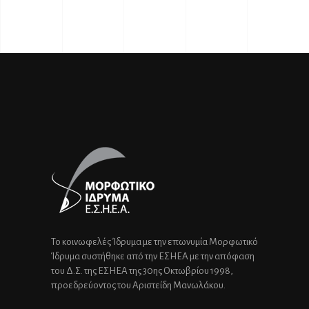
Το κοινωφελές Ίδρυμα με την επωνυμία Μορφωτικό
Ίδρυμα συστήθηκε από την ΕΣΗΕΑ με την απόφαση
του Δ.Σ. της ΕΣΗΕΑ της 30ης Οκτωβρίου 1998,
προεδρεύοντος του Αριστείδη Μανωλάκου.