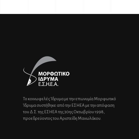
Το κοινωφελές Ίδρυμα με την επωνυμία Μορφωτικό
Ίδρυμα συστήθηκε από την ΕΣΗΕΑ με την απόφαση
του Δ.Σ. της ΕΣΗΕΑ της 30ης Οκτωβρίου 1998,
προεδρεύοντος του Αριστείδη Μανωλάκου.