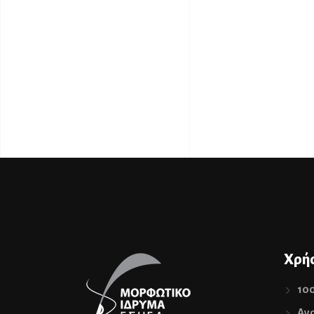
Χρήσ
10
Ανα