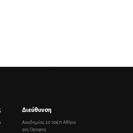
ς
Διεύθυνση
Ακαδημίας 20 10671 Αθήνα
0
3ος Όροφος