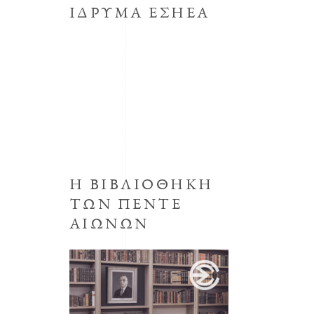
ΙΔΡΥΜΑ ΕΣΗΕΑ
Το κοινωφελές Ίδρυμα με την
επωνυμία Μορφωτικό Ίδρυμα
συστήθηκε από την ΕΣΗΕΑ με την
απόφαση του Δ.Σ. της ΕΣΗΕΑ της
30ης Οκτωβρίου 1998,
προεδρεύοντος του Αριστείδη
Μανωλάκου.
Η ΒΙΒΛΙΟΘΗΚΗ
ΤΩΝ ΠΕΝΤΕ
ΑΙΩΝΩΝ