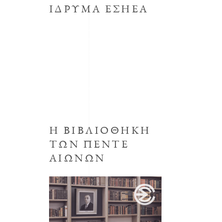
ΙΔΡΥΜΑ ΕΣΗΕΑ
Το κοινωφελές Ίδρυμα με την
επωνυμία Μορφωτικό Ίδρυμα
συστήθηκε από την ΕΣΗΕΑ με την
απόφαση του Δ.Σ. της ΕΣΗΕΑ της
30ης Οκτωβρίου 1998,
προεδρεύοντος του Αριστείδη
Μανωλάκου.
Η ΒΙΒΛΙΟΘΗΚΗ
ΤΩΝ ΠΕΝΤΕ
ΑΙΩΝΩΝ