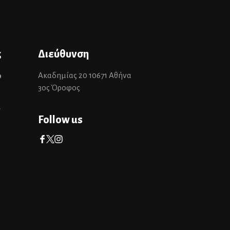
ς
Διεύθυνση
Ακαδημίας 20 10671 Αθήνα
0
3ος Όροφος
r
Follow us