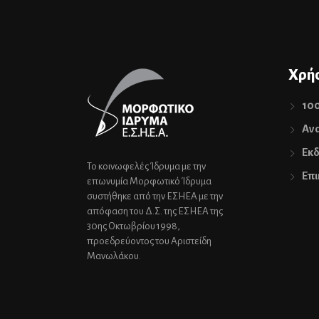
Χρήσ
10
Ανα
Εκδ
Το κοινωφελές Ίδρυμα με την
Επι
επωνυμία Μορφωτικό Ίδρυμα
συστήθηκε από την ΕΣΗΕΑ με την
απόφαση του Δ.Σ. της ΕΣΗΕΑ της
30ης Οκτωβρίου 1998,
προεδρεύοντος του Αριστείδη
Μανωλάκου.