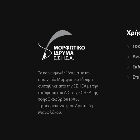
Χρήσ
10
Ανα
Εκδ
Το κοινωφελές Ίδρυμα με την
Επι
επωνυμία Μορφωτικό Ίδρυμα
συστήθηκε από την ΕΣΗΕΑ με την
απόφαση του Δ.Σ. της ΕΣΗΕΑ της
30ης Οκτωβρίου 1998,
προεδρεύοντος του Αριστείδη
Μανωλάκου.