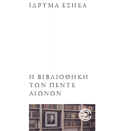
ΙΔΡΥΜΑ ΕΣΗΕΑ
Το κοινωφελές Ίδρυμα με την
επωνυμία Μορφωτικό Ίδρυμα
συστήθηκε από την ΕΣΗΕΑ με την
απόφαση του Δ.Σ. της ΕΣΗΕΑ της
30ης Οκτωβρίου 1998,
προεδρεύοντος του Αριστείδη
Μανωλάκου.
Η ΒΙΒΛΙΟΘΗΚΗ
ΤΩΝ ΠΕΝΤΕ
ΑΙΩΝΩΝ