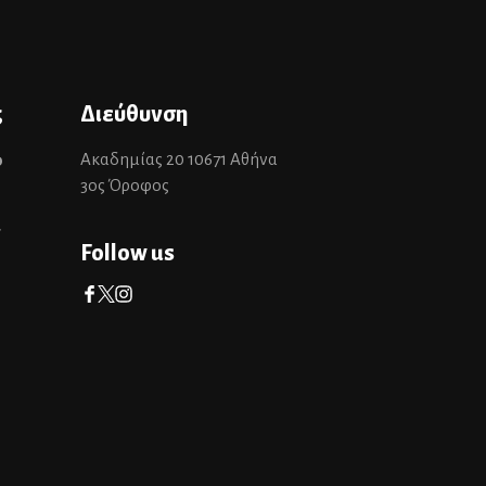
ς
Διεύθυνση
Ακαδημίας 20 10671 Αθήνα
0
3ος Όροφος
r
Follow us