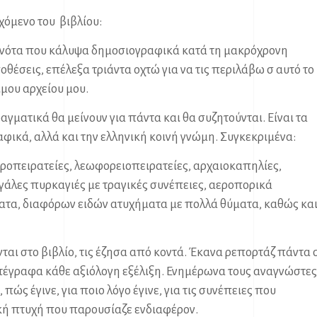
χόμενο του βιβλίου:
εγονότα που κάλυψα δημοσιογραφικά κατά τη μακρόχρονη
οθέσεις, επέλεξα τριάντα οχτώ για να τις περιλάβω σ αυτό το
ιμου αρχείου μου.
αγματικά θα μείνουν για πάντα και θα συζητούνται. Είναι τα
ικά, αλλά και την ελληνική κοινή γνώμη. Συγκεκριμένα:
εροπειρατείες, λεωφορειοπειρατείες, αρχαιοκαπηλίες,
γάλες πυρκαγιές με τραγικές συνέπειες, αεροπορικά
ατα, διαφόρων ειδών ατυχήματα με πολλά θύματα, καθώς κα
ται στο βιβλίο, τις έζησα από κοντά. Έκανα ρεπορτάζ πάντα 
τέγραφα κάθε αξιόλογη εξέλιξη. Ενημέρωνα τους αναγνώστες
, πώς έγινε, για ποιο λόγο έγινε, για τις συνέπειες που
κή πτυχή που παρουσίαζε ενδιαφέρον.