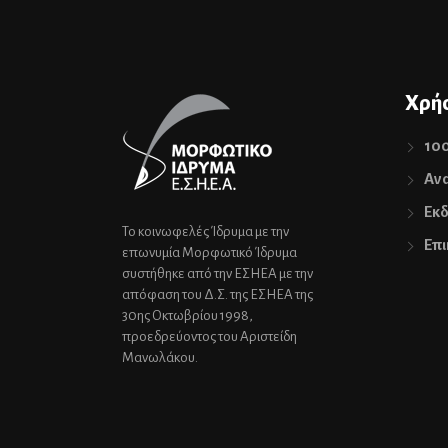
Χρήσ
10
Ανα
Εκδ
Το κοινωφελές Ίδρυμα με την
Επι
επωνυμία Μορφωτικό Ίδρυμα
συστήθηκε από την ΕΣΗΕΑ με την
απόφαση του Δ.Σ. της ΕΣΗΕΑ της
30ης Οκτωβρίου 1998,
προεδρεύοντος του Αριστείδη
Μανωλάκου.