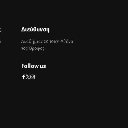
ς
Διεύθυνση
Ακαδημίας 20 10671 Αθήνα
0
3ος Όροφος
r
Follow us