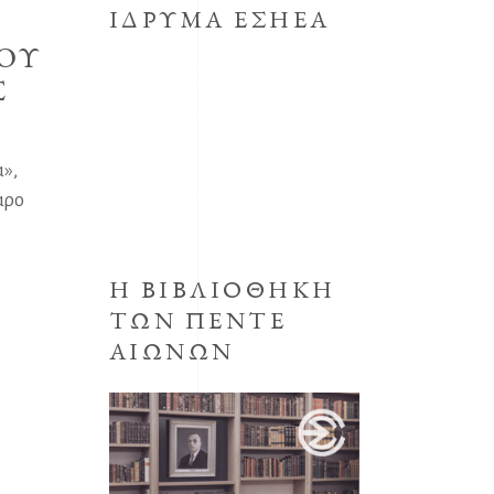
ΙΔΡΥΜΑ ΕΣΗΕΑ
ΝΟΥ
Το κοινωφελές Ίδρυμα με την
Σ
επωνυμία Μορφωτικό Ίδρυμα
συστήθηκε από την ΕΣΗΕΑ με την
απόφαση του Δ.Σ. της ΕΣΗΕΑ της
α»,
30ης Οκτωβρίου 1998,
προεδρεύοντος του Αριστείδη
αρο
Μανωλάκου.
Η ΒΙΒΛΙΟΘΗΚΗ
ΤΩΝ ΠΕΝΤΕ
ΑΙΩΝΩΝ