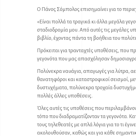
Ο Πάνος Σόμπολος επισημαίνει για το περιε
«Είναι πολλά τα τραγικά κι άλλα μεγάλα γ
σταδιοδρομία μου. Από αυτές τις μεγάλες υπ
βιβλίο, έχοντας πάντα τη βοήθεια του πολύτ
Πρόκειται για τρανταχτές υποθέσεις, που πρ
γεγονότα που μας απασχόλησαν δημοσιογραφ
Πολύνεκρα ναυάγια, απαγωγές για λύτρα, α
θανατηφόροι και καταστροφικοί σεισμοί, με
δυστυχήματα, πολύνεκρα τροχαία δυστυχήμ
πολλές άλλες υποθέσεις.
Όλες αυτές τις υποθέσεις που περιλαμβάνον
τόπο που διαδραματίζονταν τα γεγονότα. Κα
τους τηλεθεατές με απλά λόγια για το τι έγινε
ακολουθούσαν, καθώς και για κάθε σημαντι