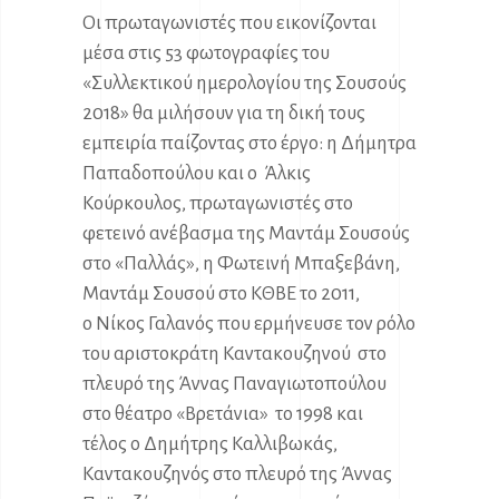
Οι πρωταγωνιστές που εικονίζονται
μέσα στις 53 φωτογραφίες του
«Συλλεκτικού ημερολογίου της Σουσούς
2018» θα μιλήσουν για τη δική τους
εμπειρία παίζοντας στο έργο: η Δήμητρα
Παπαδοπούλου και ο Άλκις
Κούρκουλος, πρωταγωνιστές στο
φετεινό ανέβασμα της Μαντάμ Σουσούς
στο «Παλλάς», η Φωτεινή Μπαξεβάνη,
Μαντάμ Σουσού στο ΚΘΒΕ το 2011,
ο Νίκος Γαλανός που ερμήνευσε τον ρόλο
του αριστοκράτη Καντακουζηνού στο
πλευρό της Άννας Παναγιωτοπούλου
στο θέατρο «Βρετάνια» το 1998 και
τέλος ο Δημήτρης Καλλιβωκάς,
Καντακουζηνός στο πλευρό της Άννας