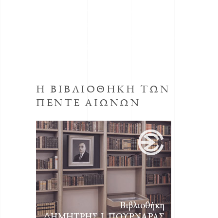
Το κοινωφελές Ίδρυμα με την επωνυμία
Μορφωτικό Ίδρυμα συστήθηκε από την
ΕΣΗΕΑ με την απόφαση του Δ.Σ. της ΕΣΗΕΑ
της 30ης Οκτωβρίου 1998, προεδρεύοντος
του Αριστείδη Μανωλάκου.
Η ΒΙΒΛΙΟΘΗΚΗ ΤΩΝ
ΠΕΝΤΕ ΑΙΩΝΩΝ