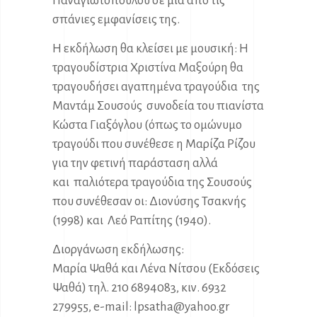
Παναγιωτοπούλου σε μία από τις
σπάνιες εμφανίσεις της.
Η εκδήλωση θα κλείσει με μουσική: Η
τραγουδίστρια Χριστίνα Μαξούρη θα
τραγουδήσει αγαπημένα τραγούδια της
Μαντάμ Σουσούς συνοδεία του πιανίστα
Κώστα Γιαξόγλου (όπως το ομώνυμο
τραγούδι που συνέθεσε η Μαρίζα Ρίζου
για την φετινή παράσταση αλλά
και παλιότερα τραγούδια της Σουσούς
που συνέθεσαν οι: Διονύσης Τσακνής
(1998) και Λεό Ραπίτης (1940).
Διοργάνωση εκδήλωσης:
Μαρία Ψαθά και Λένα Νίτσου (Εκδόσεις
Ψαθά) τηλ. 210 6894083, κιν. 6932
279955, e-mail:
lpsatha@yahoo.gr