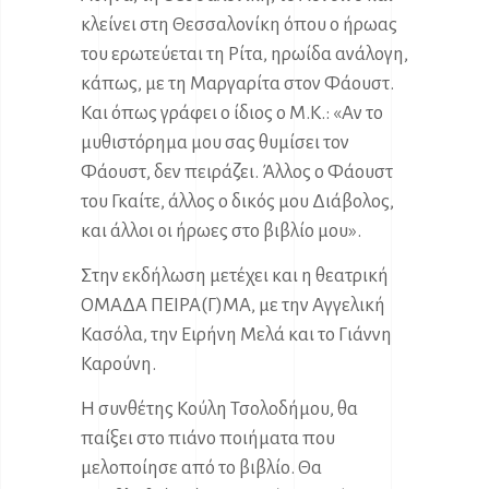
κλείνει στη Θεσσαλονίκη όπου ο ήρωας
του ερωτεύεται τη Ρίτα, ηρωίδα ανάλογη,
κάπως, με τη Μαργαρίτα στον Φάουστ.
Και όπως γράφει ο ίδιος ο Μ.Κ.: «Αν το
μυθιστόρημα μου σας θυμίσει τον
Φάουστ, δεν πειράζει. Άλλος ο Φάουστ
του Γκαίτε, άλλος ο δικός μου Διάβολος,
και άλλοι οι ήρωες στο βιβλίο μου».
Στην εκδήλωση μετέχει και η θεατρική
ΟΜΑΔΑ ΠΕΙΡΑ(Γ)ΜΑ, με την Αγγελική
Κασόλα, την Ειρήνη Μελά και το Γιάννη
Καρούνη.
Η συνθέτης Κούλη Τσολοδήμου, θα
παίξει στο πιάνο ποιήματα που
μελοποίησε από το βιβλίο. Θα