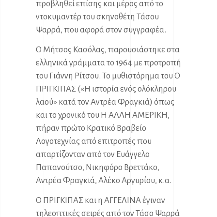
προβληθεί επίσης και μέρος από το
ντοκυμαντέρ του σκηνοθέτη Τάσου
Ψαρρά, που αφορά στον συγγραφέα.
Ο Μήτσος Κασόλας, παρουσιάστηκε στα
ελληνικά γράμματα το 1964 με προτροπή
του Γιάννη Ρίτσου. Το μυθιστόρημα του Ο
ΠΡΙΓΚΙΠΑΣ («Η ιστορία ενός ολόκληρου
λαού» κατά τον Αντρέα Φραγκιά) όπως
και το χρονικό του Η ΑΛΛΗ ΑΜΕΡΙΚΗ,
πήραν πρώτο Κρατικό Βραβείο
Λογοτεχνίας από επιτροπές που
απαρτίζονταν από τον Ευάγγελο
Παπανούτσο, Νικηφόρο Βρεττάκο,
Αντρέα Φραγκιά, Αλέκο Αργυρίου, κ.α.
Ο ΠΡΙΓΚΙΠΑΣ και η ΑΓΓΕΛΙΝΑ έγιναν
τηλεοπτικές σειρές από τον Τάσο Ψαρρά