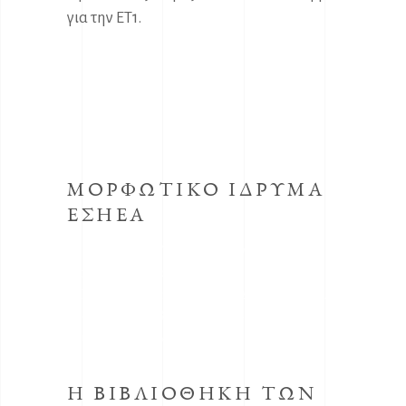
για την ΕΤ1.
ΜΟΡΦΩΤΙΚΟ ΙΔΡΥΜΑ
ΕΣΗΕΑ
Το κοινωφελές Ίδρυμα με την επωνυμία
Μορφωτικό Ίδρυμα συστήθηκε από την
ΕΣΗΕΑ με την απόφαση του Δ.Σ. της ΕΣΗΕΑ
της 30ης Οκτωβρίου 1998, προεδρεύοντος
του Αριστείδη Μανωλάκου.
Η ΒΙΒΛΙΟΘΗΚΗ ΤΩΝ