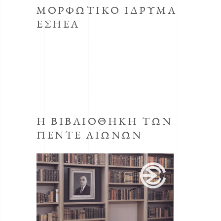
ΜΟΡΦΩΤΙΚΟ ΙΔΡΥΜΑ
ΕΣΗΕΑ
Το κοινωφελές Ίδρυμα με την επωνυμία
Μορφωτικό Ίδρυμα συστήθηκε από την
ΕΣΗΕΑ με την απόφαση του Δ.Σ. της ΕΣΗΕΑ
της 30ης Οκτωβρίου 1998, προεδρεύοντος
του Αριστείδη Μανωλάκου.
Η ΒΙΒΛΙΟΘΗΚΗ ΤΩΝ
ΠΕΝΤΕ ΑΙΩΝΩΝ