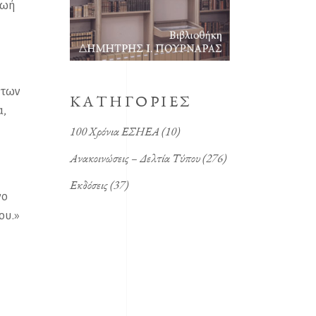
ζωή
 των
KΑΤΗΓΟΡΙΕΣ
α,
100 Χρόνια ΕΣΗΕΑ
(10)
Ανακοινώσεις – Δελτία Τύπου
(276)
Εκδόσεις
(37)
γο
ου.»