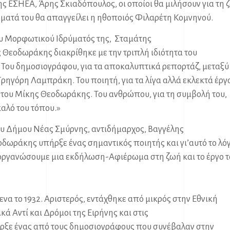
ης ΕΣΗΕΑ, Άρης Σκιαδόπουλος, οι οποίοι θα μιλήσουν για τη 
ήματά του θα απαγγείλει η ηθοποιός Φιλαρέτη Κομνηνού.
ου Μορφωτικού Ιδρύματός της, Σταμάτης
 Θεοδωράκης διακρίθηκε με την τριπλή ιδιότητα του
 Του δημοσιογράφου, για τα αποκαλυπτικά ρεπορτάζ, μεταξύ
Γρηγόρη Λαμπράκη. Του ποιητή, για τα λίγα αλλά εκλεκτά έργ
 του Μίκης Θεοδωράκης. Του ανθρώπου, για τη συμβολή του,
καλό του τόπου.»
ου Δήμου Νέας Σμύρνης, αντιδήμαρχος, Βαγγέλης
δωράκης υπήρξε ένας σημαντικός ποιητής και γι’αυτό το λό
 οργανώσουμε μια εκδήλωση-Αφιέρωμα στη ζωή και το έργο τ
να το 1932. Αριστερός, εντάχθηκε από μικρός στην Εθνική
ά Αντί και Δρόμοι της Ειρήνης και στις
ήρξε ένας από τους δημοσιογράφους που συνέβαλαν στην