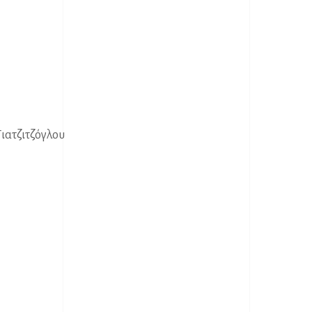
ιατζιτζόγλου