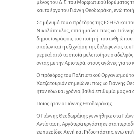
μέλος του Δ.Σ. του Μορφωτικού Ιδρύματος τ
και το έργο του Γιάννη Θεοδωράκη, ενώ ποι
Σε μήνυμά του ο πρόεδρος της ΕΣΗΕΑ και τ
Νικολόπουλος, επισημαίνει πως «ο Γιάννης
δημοσιογράφου, του ποιητή, του ανθρώπου.
οποίων και η εξιχνίαση της δολοφονίας του 
μερικά από τα οποία μελοποίησε ο αδελφός
όντας με την Αριστερά, στους αγώνες για το 
Ο πρόεδρος του Πολιτιστικού Οργανισμού τ
Χατζατουριάν σημειώνει πως «ο Γιάννης Θεο
ήταν εδώ και χρόνια βαθιά επιθυμία μας να
Ποιος ήταν ο Γιάννης Θεοδωράκης
Ο Γιάννης Θεοδωράκης γεννήθηκε στα Γιάννε
Αντίσταση. Αργότερα εργάστηκε στα περιοδικ
εφημερίδες Αυγή και Ριζοσπάστης, ενώ υπ