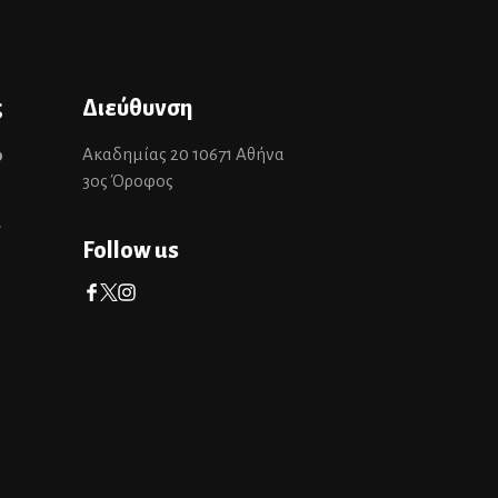
ς
Διεύθυνση
Ακαδημίας 20 10671 Αθήνα
0
3ος Όροφος
r
Follow us