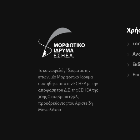
Χρήσ
10
Ανα
Εκδ
Το κοινωφελές Ίδρυμα με την
Επι
επωνυμία Μορφωτικό Ίδρυμα
συστήθηκε από την ΕΣΗΕΑ με την
απόφαση του Δ.Σ. της ΕΣΗΕΑ της
30ης Οκτωβρίου 1998,
προεδρεύοντος του Αριστείδη
Μανωλάκου.