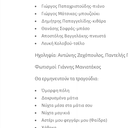
Γιώργος Παπαχριστούδης-πιάνο
Γιώργος Μάτσικας-μπουζούκι
Δημήτρης Παπαγγελίδης-κιθάρα
Θανάσης Σοφράς-μπάσο
Αποστόλης Βαγγελάκης-πνευστά
Λευκή Κολοβού-τσέλο
Ηχοληψία: Αντώνης Ζαχόπουλος, Παντελής Γ
Φωτισμοί: Γιάννης Μανιατάκος
Θα ερμηνευτούν τα τραγούδια:
Όμορφη πόλη
Δακρυσμένα μάτια
Νύχτα μέσα στα μάτια σου
Νύχτα μαγικιά
Αστέρι μου φεγγάρι μου (Φαίδρα)
Χάθηκα