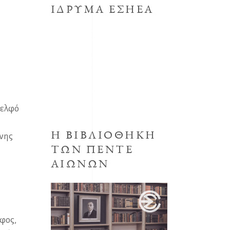
ΙΔΡΥΜΑ ΕΣΗΕΑ
Το κοινωφελές Ίδρυμα με την
επωνυμία Μορφωτικό Ίδρυμα
συστήθηκε από την ΕΣΗΕΑ με την
απόφαση του Δ.Σ. της ΕΣΗΕΑ της
30ης Οκτωβρίου 1998,
προεδρεύοντος του Αριστείδη
Μανωλάκου.
δελφό
Η ΒΙΒΛΙΟΘΗΚΗ
ρνης
ΤΩΝ ΠΕΝΤΕ
ΑΙΩΝΩΝ
φος,