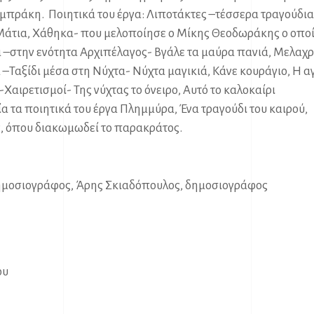
πράκη. Ποιητικά του έργα: Λιποτάκτες –τέσσερα τραγούδια
άτια, Χάθηκα- που μελοποίησε ο Μίκης Θεοδωράκης ο οπο
 –στην ενότητα Αρχιπέλαγος- Βγάλε τα μαύρα πανιά, Μελαχρ
–Ταξίδι μέσα στη Νύχτα- Νύχτα μαγικιά, Κάνε κουράγιο, Η 
Χαιρετισμοί- Της νύχτας το όνειρο, Αυτό το καλοκαίρι
α τα ποιητικά του έργα Πλημμύρα, Ένα τραγούδι του καιρού,
, όπου διακωμωδεί το παρακράτος.
ημοσιογράφος, Άρης Σκιαδόπουλος, δημοσιογράφος
ου