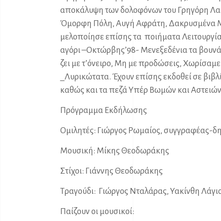
αποκάλυψη των δολοφόνων του Γρηγόρη Λαμ
Όμορφη Πόλη, Αυγή Αφράτη, Δακρυσμένα Μ
μελοποίησε επίσης τα ποιήματα Λειτουργία
αγόρι –Οκτώρβης’98- Μενεξεδένια τα βουνά 
ζει με τ’όνειρο, Μη με προδώσεις, Χωρίσαμε-
_Λυρικώτατα. Έχουν επίσης εκδοθεί σε βιβλί
καθώς και τα πεζά Υπέρ Βωμών και Αστειών
Πρόγραμμα Εκδήλωσης
Ομιλητές: Γιώργος Ρωμαίος, συγγραφέας-δ
Μουσική: Μίκης Θεοδωράκης
Στίχοι: Γιάννης Θεοδωράκης
Τραγούδι: Γιώργος Νταλάρας, Υακίνθη Λάγι
Παίζουν οι μουσικοί: