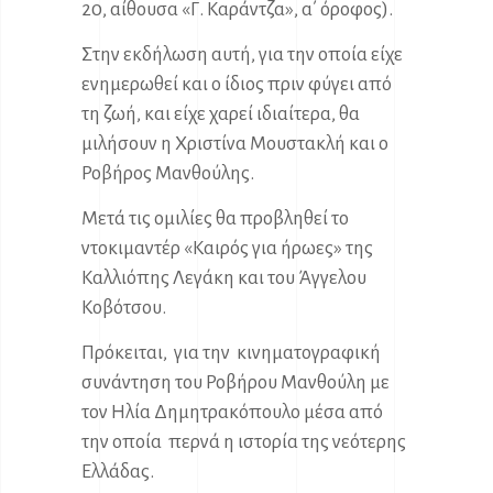
20, αίθουσα «Γ. Καράντζα», α΄ όροφος).
Στην εκδήλωση αυτή, για την οποία είχε
ενημερωθεί και ο ίδιος πριν φύγει από
τη ζωή, και είχε χαρεί ιδιαίτερα, θα
μιλήσουν η Χριστίνα Μουστακλή και ο
Ροβήρος Μανθούλης.
Μετά τις ομιλίες θα προβληθεί το
ντοκιμαντέρ «Καιρός για ήρωες» της
Καλλιόπης Λεγάκη και του Άγγελου
Κοβότσου.
Πρόκειται, για την κινηματογραφική
συνάντηση του Ροβήρου Μανθούλη με
τον Ηλία Δημητρακόπουλο μέσα από
την οποία περνά η ιστορία της νεότερης
Ελλάδας.