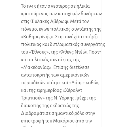
Το 1943 ήταν ο νεότερος σε ηλικία
κρατούμενος των κατοχικών δυνάμεων
στις Φυλακές Αβέρωφ. Μετά τον
πόλεμο, έγινε πολιτικός συντάκτης της
«Καθημερινής». Στη συνέχεια υπήρξε
πολιτικός και διπλωματικός συνεργάτης
του «Έθνους», της «Άθενς Ντέιλι Ποστ»
και πολιτικός συντάκτης της
«Μακεδονίας». Επίσης διετέλεσε
ανταποκριτής των αμερικανικών
περιοδικών «Τάϊμ» και «Λάϊφ» καθώς
και της εφημερίδας «Χέραλντ
Τριμπιούν» της Ν. Υόρκης, μέχρι της
διακοπής της εκδόσεώς της.
Διαδραμάτισε σημαντικό ρόλο στην
επιστροφή του Μακάριου από την