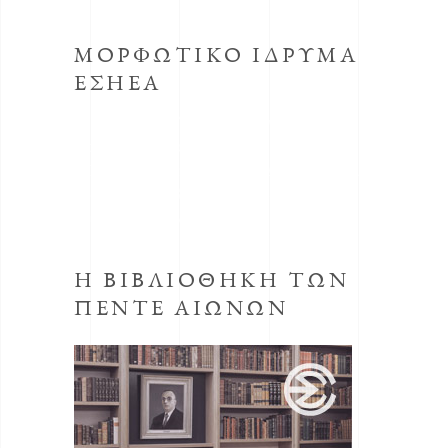
ΜΟΡΦΩΤΙΚΟ ΙΔΡΥΜΑ
ΕΣΗΕΑ
Το κοινωφελές Ίδρυμα με την επωνυμία
Μορφωτικό Ίδρυμα συστήθηκε από την
ΕΣΗΕΑ με την απόφαση του Δ.Σ. της ΕΣΗΕΑ
της 30ης Οκτωβρίου 1998, προεδρεύοντος
του Αριστείδη Μανωλάκου.
Η ΒΙΒΛΙΟΘΗΚΗ ΤΩΝ
ΠΕΝΤΕ ΑΙΩΝΩΝ