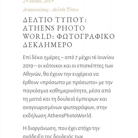
29 Μαΐου, 2019
Ανακοινώσεις - Δελτία Τύπου
ΔΕΛΤΙΟ ΤΥΠΟΥ:
ΑTHENS PHOTO
WORLD: ΦΩΤΟΓΡΑΦΙΚΟ
ΔΕΚΑΗΜΕΡΟ
Επί δέκα ημέρες – από 7 μέχρι 16 Ιουνίου
2019 – οι κάτοικοι και οι επισκέπτες των
Αθηνών, θα έχουν την ευχέρεια να
έρθουν «πρόσωπο με πρόσωπο» με την
παγκόσμια καθημερινότητα, μέσα από
τη ματιά και τη δουλειά έμπειρων και
αναγνωρισμένων φωτογράφων, στην
εκδήλωση AthensPhotoWorld.
H διοργάνωση, που έχει στόχο την
ανάδειξη της δουλειάς των