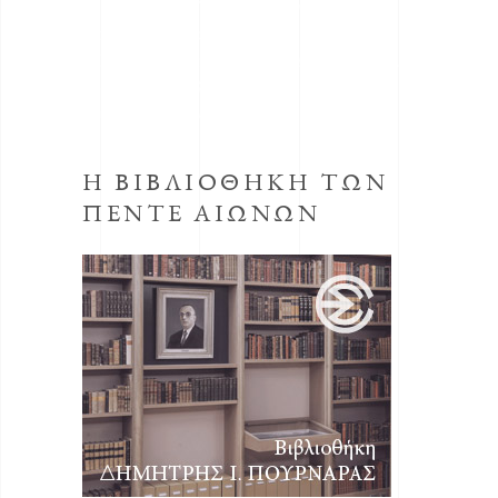
Το κοινωφελές Ίδρυμα με την επωνυμία
Μορφωτικό Ίδρυμα συστήθηκε από την
ΕΣΗΕΑ με την απόφαση του Δ.Σ. της ΕΣΗΕΑ
της 30ης Οκτωβρίου 1998, προεδρεύοντος
του Αριστείδη Μανωλάκου.
Η ΒΙΒΛΙΟΘΗΚΗ ΤΩΝ
ΠΕΝΤΕ ΑΙΩΝΩΝ