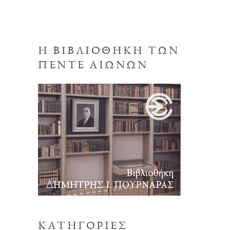
της 30ης Οκτωβρίου 1998, προεδρεύοντος
του Αριστείδη Μανωλάκου.
Η ΒΙΒΛΙΟΘΗΚΗ ΤΩΝ
ΠΕΝΤΕ ΑΙΩΝΩΝ
KΑΤΗΓΟΡΙΕΣ