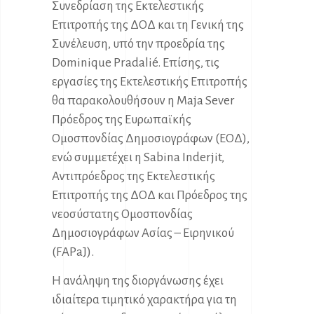
Συνεδρίαση της Εκτελεστικής
Επιτροπής της ΔΟΔ και τη Γενική της
Συνέλευση, υπό την προεδρία της
Dominique Pradalié. Επίσης, τις
εργασίες της Εκτελεστικής Επιτροπής
θα παρακολουθήσoυν η Maja Sever
Πρόεδρος της Ευρωπαϊκής
Ομοσπονδίας Δημοσιογράφων (ΕΟΔ),
ενώ συμμετέχει η Sabina Inderjit,
Αντιπρόεδρος της Εκτελεστικής
Επιτροπής της ΔΟΔ και Πρόεδρος της
νεοσύστατης Ομοσπονδίας
Δημοσιογράφων Ασίας – Ειρηνικού
(FAPaJ).
Η ανάληψη της διοργάνωσης έχει
ιδιαίτερα τιμητικό χαρακτήρα για τη