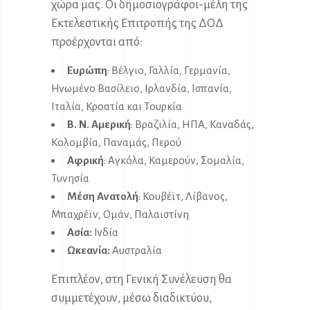
χώρα μας. Οι δημοσιογράφοι-μέλη της
Εκτελεστικής Επιτροπής της ΔΟΔ
προέρχονται από:
Ευρώπη
: Βέλγιο, Γαλλία, Γερμανία,
Ηνωμένο Βασίλειο, Ιρλανδία, Ισπανία,
Ιταλία, Κροατία και Τουρκία
Β. Ν. Αμερική
: Βραζιλία, ΗΠΑ, Καναδάς,
Κολομβία, Παναμάς, Περού
Αφρική
: Αγκόλα, Καμερούν, Σομαλία,
Τυνησία
Μέση Ανατολή
: Κουβέϊτ, Λίβανος,
Μπαχρέϊν, Ομάν, Παλαιστίνη
Ασία:
Ινδία
Ωκεανία:
Αυστραλία
Επιπλέον, στη Γενική Συνέλευση θα
συμμετέχουν, μέσω διαδικτύου,