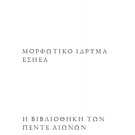
ΜΟΡΦΩΤΙΚΟ ΙΔΡΥΜΑ
ΕΣΗΕΑ
Το κοινωφελές Ίδρυμα με την επωνυμία
Μορφωτικό Ίδρυμα συστήθηκε από την
ΕΣΗΕΑ με την απόφαση του Δ.Σ. της ΕΣΗΕΑ
της 30ης Οκτωβρίου 1998, προεδρεύοντος
του Αριστείδη Μανωλάκου.
Η ΒΙΒΛΙΟΘΗΚΗ ΤΩΝ
ΠΕΝΤΕ ΑΙΩΝΩΝ