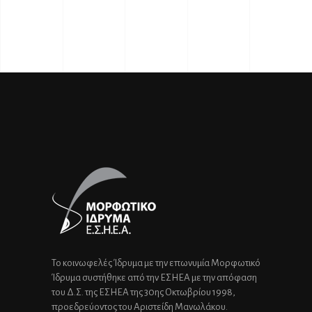
Το κοινωφελές Ίδρυμα με την επωνυμία Μορφωτικό
Ίδρυμα συστήθηκε από την ΕΣΗΕΑ με την απόφαση
του Δ.Σ. της ΕΣΗΕΑ της 30ης Οκτωβρίου 1998,
προεδρεύοντος του Αριστείδη Μανωλάκου.